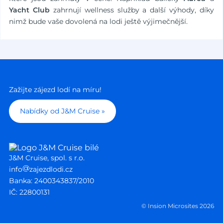
Yacht Club
zahrnují wellness služby a další výhody, díky
nimž bude vaše dovolená na lodi ještě výjimečnější.
Zažijte zájezd lodí na míru!
Nabídky od J&M Cruise »
J&M Cruise, spol. s r.o.
@
info
zajezdlodi.cz
Banka: 2400343837/2010
IČ: 22800131
© Insion Microsites 2026