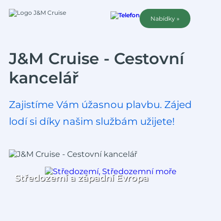
Nabídky »
J&M Cruise - Cestovní
kancelář
Zajistíme Vám úžasnou plavbu. Zájed
lodí si díky našim službám užijete!
Středozemí a západní Evropa