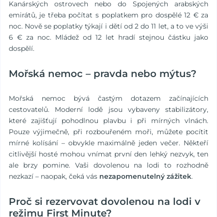
Kanárských ostrovech nebo do Spojených arabských
emirátů, je třeba počítat s poplatkem pro dospělé 12 € za
noc. Nově se poplatky týkají i dětí od 2 do 11 let, a to ve výši
6 € za noc. Mládež od 12 let hradí stejnou částku jako
dospělí.
Mořská nemoc – pravda nebo mýtus?
Mořská nemoc bývá častým dotazem začínajících
cestovatelů. Moderní lodě jsou vybaveny stabilizátory,
které zajišťují pohodlnou plavbu i při mírných vlnách.
Pouze výjimečně, při rozbouřeném moři, můžete pocítit
mírné kolísání – obvykle maximálně jeden večer. Někteří
citlivější hosté mohou vnímat první den lehký nezvyk, ten
ale brzy pomine. Vaši dovolenou na lodi to rozhodně
nezkazí – naopak, čeká vás
nezapomenutelný zážitek
.
Proč si rezervovat dovolenou na lodi v
režimu First Minute?