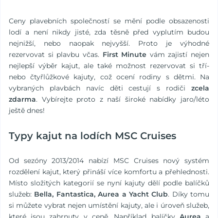
Ceny plavebních společností se mění podle obsazenosti
lodí a není nikdy jisté, zda těsně před vyplutím budou
nejnižší, nebo naopak nejvyšší. Proto je výhodné
rezervovat si plavbu včas.
First Minute
vám zajistí nejen
nejlepší výběr kajut, ale také možnost rezervovat si tří-
nebo čtyřlůžkové kajuty, což ocení rodiny s dětmi. Na
vybraných plavbách navíc děti cestují s rodiči
zcela
zdarma
. Vybírejte proto z naší široké nabídky jaro/léto
ještě dnes!
Typy kajut na lodích MSC Cruises
Od sezóny 2013/2014 nabízí MSC Cruises nový systém
rozdělení kajut, který přináší více komfortu a přehlednosti.
Místo složitých kategorií se nyní kajuty dělí podle balíčků
služeb:
Bella, Fantastica, Aurea a Yacht Club
. Díky tomu
si můžete vybrat nejen umístění kajuty, ale i úroveň služeb,
které jsou zahrnuty v ceně. Například balíčky
Aurea
a